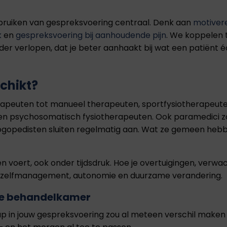
gebruiken van gespreksvoering centraal. Denk aan
motiver
k
en
gespreksvoering bij aanhoudende pijn
. We koppelen t
 verlopen, dat je beter aanhaakt bij wat een patiënt écht
chikt?
apeuten tot manueel therapeuten, sportfysiotherapeute
n en psychosomatisch fysiotherapeuten. Ook paramedici 
logopedisten sluiten regelmatig aan. Wat ze gemeen heb
kken voert, ook onder tijdsdruk. Hoe je overtuigingen, v
n zelfmanagement, autonomie en duurzame verandering.
lke behandelkamer
tap in jouw gespreksvoering zou al meteen verschil maken 