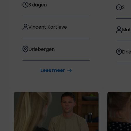
3 dagen
2
Vincent Kortleve
Mat
Driebergen
Dri
Lees meer