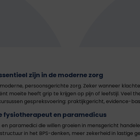
entieel zijn in de moderne zorg
moderne, persoonsgerichte zorg. Zeker wanneer klachten
iënt moeite heeft grip te krijgen op pijn of leefstijl. Vee
e cursussen gespreksvoering: praktijkgericht, evidence-ba
e fysiotherapeut en paramedicus
en paramedici die willen groeien in mensgericht handelen
structuur in het BPS-denken, meer zekerheid in lastige 