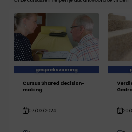
Onze cursussen helpen je dat antwoord te vinden 
gespreksvoering
Cursus Shared decision-
Verdi
making
Gedra
07/03/2024
20/