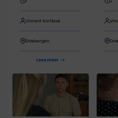
1
2
Vincent Kortleve
Vin
Driebergen
Dri
Lees meer