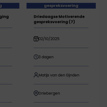
g
gespreksvoering
eging
Driedaagse Motiverende
gespreksvoering (7)
02/10/2025
3 dagen
Matijs van den Eijnden
Driebergen