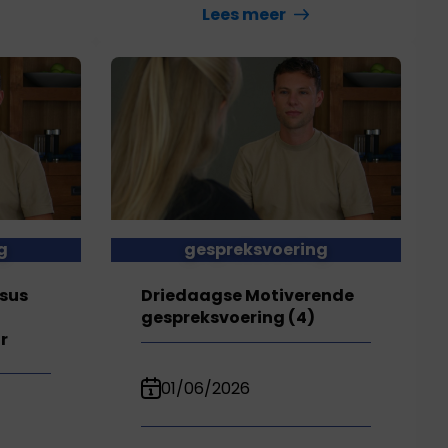
Lees meer
g
gespreksvoering
sus
Driedaagse Motiverende
gespreksvoering (4)
r
01/06/2026