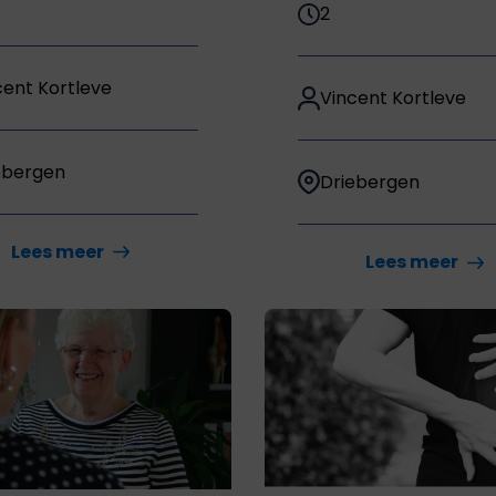
2
cent Kortleve
Vincent Kortleve
ebergen
Driebergen
Lees meer
Lees meer