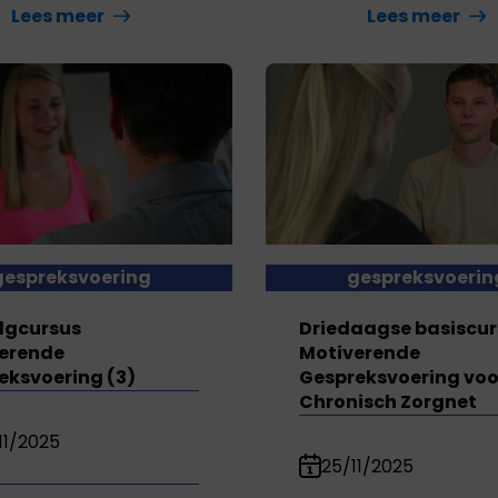
Lees meer
Lees meer
gespreksvoering
gespreksvoerin
lgcursus
Driedaagse basiscur
erende
Motiverende
eksvoering (3)
Gespreksvoering voo
Chronisch Zorgnet
11/2025
25/11/2025