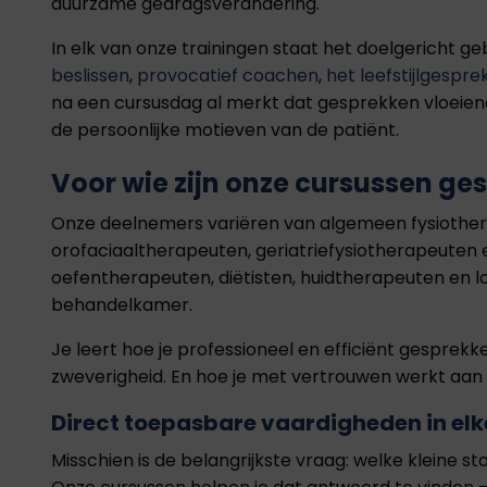
duurzame gedragsverandering.
In elk van onze trainingen staat het doelgericht 
beslissen
,
provocatief coachen
,
het leefstijlgespre
na een cursusdag al merkt dat gesprekken vloeiender
de persoonlijke motieven van de patiënt.
Voor wie zijn onze cursussen ges
Onze deelnemers variëren van algemeen fysiother
orofaciaaltherapeuten, geriatriefysiotherapeute
oefentherapeuten, diëtisten, huidtherapeuten en 
behandelkamer.
Je leert hoe je professioneel en efficiënt gespre
zweverigheid. En hoe je met vertrouwen werkt aa
Direct toepasbare vaardigheden in e
Misschien is de belangrijkste vraag: welke kleine s