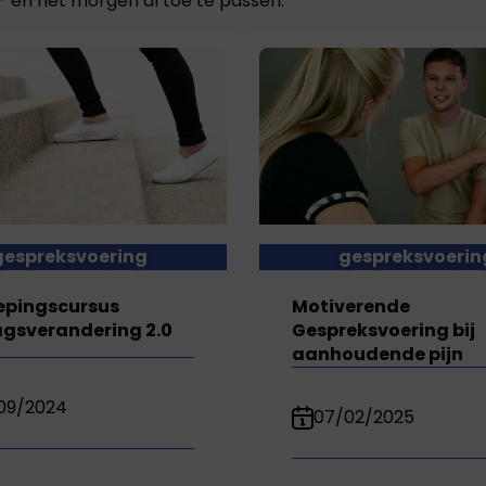
— en het morgen al toe te passen.
gespreksvoering
gespreksvoerin
epingscursus
Motiverende
gsverandering 2.0
Gespreksvoering bij
aanhoudende pijn
09/2024
07/02/2025