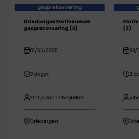
gespreksvoering
Driedaagse Motiverende
Motiv
gespreksvoering (3)
(2)
01/06/2025
23/
3 dagen
2 d
Matijs van den Eijnden
Vin
Driebergen
Dri