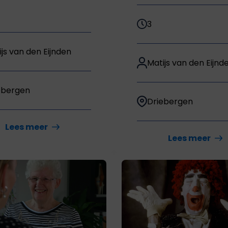
3
ijs van den Eijnden
Matijs van den Eijnd
ebergen
Driebergen
Lees meer
Lees meer