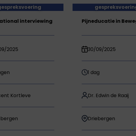
gespreksvoering
gespreksvoerin
ational interviewing
Pijneducatie in Bew
09/2025
30/09/2025
agen
1 dag
cent Kortleve
Dr. Edwin de Raaij
ebergen
Driebergen